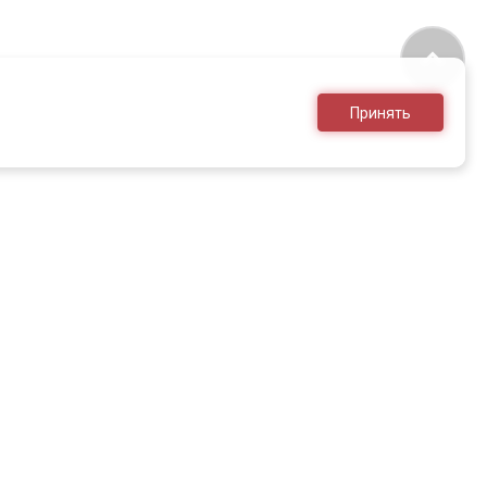
Принять
8 (495) 636-28-25
sales@armed.ru
только для юр.лиц
НЕОБХОДИМО ОЗНАКОМИТЬСЯ