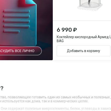
6 990 ₽
Коктейлер кислородный Армед 
BAG
Добавить в корзину
е?
ство, позволяющее готовить один из самых необычных и полезных 
 используется как дома, так и в коммерческих целях.
 Они содержат полезные микроэлементы, белки, углеводы в завис