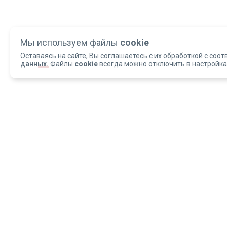
Мы используем файлы
cookie
Оставаясь на сайте, Вы соглашаетесь с их обработкой с соот
данных.
Файлы
cookie
всегда можно отключить в настройка
Copyright 2004-2026 © Армед
ОБРАЩАЕМ ВАШЕ ВНИМАНИЕ, что данный интернет-сайт и материалы,
размещенные на нем, носят исключительно информационный характер и
ни при каких условиях не являются публичной офертой, определяемой
положениями статьи 437 Гражданского кодекса РФ.
ИМЕЮТСЯ ПРОТИВОПОКАЗАН