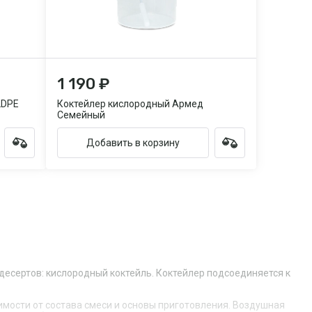
1 190 ₽
LDPE
Коктейлер кислородный Армед
Семейный
Добавить в корзину
десертов: кислородный коктейль. Коктейлер подсоединяется к
имости от состава смеси и основы приготовления. Воздушная