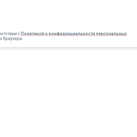
Авторизация
Телефон
Email
ветствии с
Политикой о конфиденциальности персональных
х браузера.
Вакансии
Прислать смс
Новости
Информация об оплате
Зарегистрироваться
Новинки
Правовая информация
ЭДО
ИЯ, ПЕРЕД ИСПОЛЬЗОВАНИЕМ 