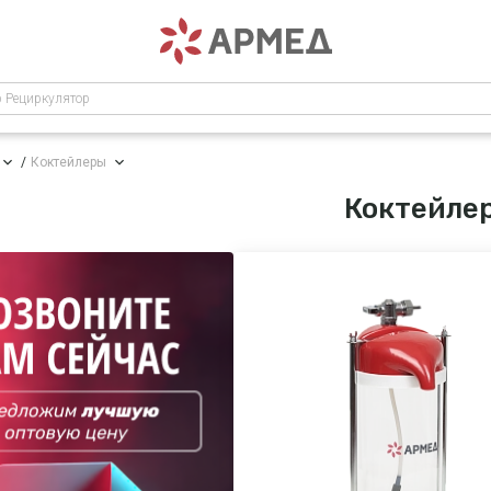
р Рециркулятор
Коктейлеры
Коктейле