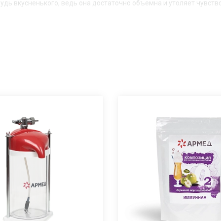
удь вкусненького, ведь она достаточно объемна и утоляет чувств
юбых условиях, лишь бы рядом был источник кислорода. Например
ся. Для коммерческих целей понадобится коктейлер побольше, та
роизводителя. Также все модели коктейлеров можно купить на поп