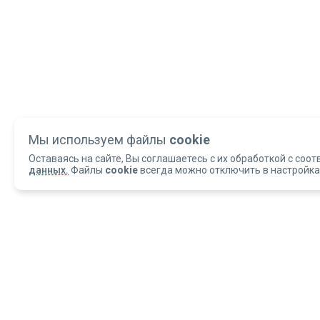
Мы используем файлы
cookie
Оставаясь на сайте, Вы соглашаетесь с их обработкой с соот
данных.
Файлы
cookie
всегда можно отключить в настройка
Copyright 2004-2026 © Армед
ОБРАЩАЕМ ВАШЕ ВНИМАНИЕ, что данный интернет-сайт и материалы,
размещенные на нем, носят исключительно информационный характер и
ни при каких условиях не являются публичной офертой, определяемой
положениями статьи 437 Гражданского кодекса РФ.