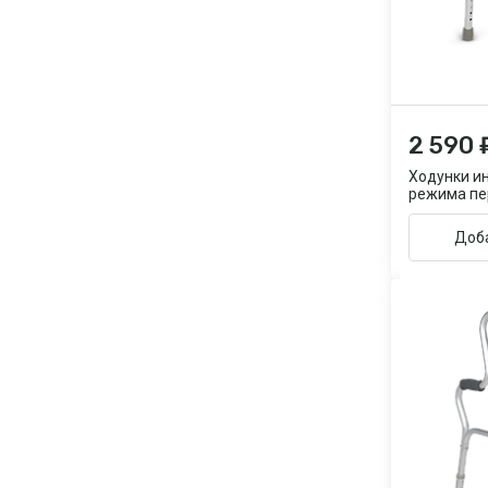
2 590 
Ходунки и
режима п
Доба