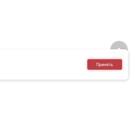
Принять
8 (495) 636-28-25
sales@armed.ru
только для юр.лиц