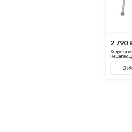
2 790 
Ходунки и
Нешагающ
Доба