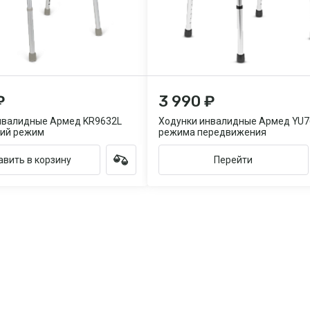
₽
3 990 ₽
нвалидные Армед KR9632L
Ходунки инвалидные Армед YU7
ий режим
режима передвижения
вить в корзину
Перейти