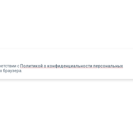
Авторизация
Телефон
Email
ветствии с
Политикой о конфиденциальности персональных
х браузера.
Вакансии
Прислать смс
Новости
Информация об оплате
Зарегистрироваться
Новинки
Правовая информация