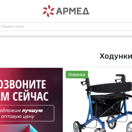
р Рециркулятор
Ходунк
Новинка