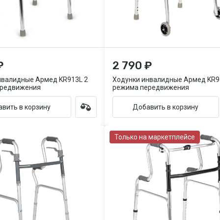
₽
2 790 ₽
нвалидные Армед KR913L 2
Ходунки инвалидные Армед KR9
ередвижения
режима передвижения
вить в корзину
Добавить в корзину
Только на маркетплейсе