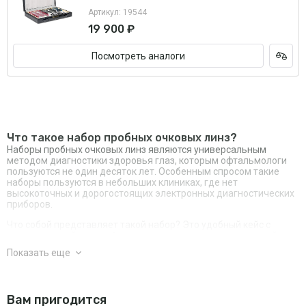
Артикул: 19544
19 900 ₽
Посмотреть аналоги
Что такое набор пробных очковых линз?
Наборы пробных очковых линз являются универсальным
методом диагностики здоровья глаз, которым офтальмологи
пользуются не один десяток лет. Особенным спросом такие
наборы пользуются в небольших клиниках, где нет
высокоточных и дорогостоящих электронных диагностических
приборов.
Что собой представляет такой набор? Это удобный кейс с
универсальной оправой и линзами разных оптических свойств.
С его помощью офтальмолог может провести быстрое
Показать еще
обследование зрения и выявить такие отклонения как
близорукость, дальнозоркость, астигматизм, косоглазие, в том
числе скрытое, ахроматопсия; определить остроту зрения и
провести тренировку глазных мышц; подобрать очки. Оправа
Вам пригодится
может регулироваться в зависимости от размеров головы