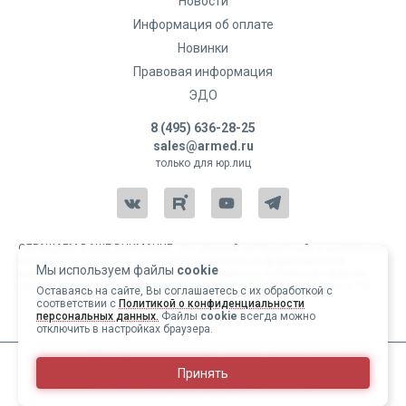
Новости
Информация об оплате
Новинки
Правовая информация
ЭДО
8 (495) 636-28-25
sales@armed.ru
только для юр.лиц
ОБРАЩАЕМ ВАШЕ ВНИМАНИЕ, что данный интернет-сайт и материалы,
размещенные на нем, носят исключительно информационный
Мы используем файлы
cookie
характер и ни при каких условиях не являются публичной офертой,
определяемой положениями статьи 437 Гражданского кодекса РФ.
Оставаясь на сайте, Вы соглашаетесь с их обработкой с
соответствии с
Политикой о конфиденциальности
Copyright 2004-2026 © Армед
персональных данных.
Файлы
cookie
всегда можно
отключить в настройках браузера.
ИМЕЮТСЯ ПРОТИВОПОКАЗАНИЯ, ПЕРЕД ИСПОЛЬЗОВАНИЕМ
Принять
НЕОБХОДИМО ОЗНАКОМИТЬСЯ С ИНСТРУКЦИЕЙ И
ПРОКОНСУЛЬТИРОВАТЬСЯ С ВРАЧОМ