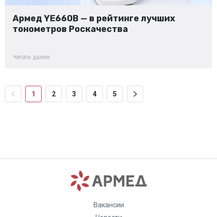
Армед YE660B — в рейтинге лучших
тонометров Роскачества
Читать далее
1
2
3
4
5
Вакансии