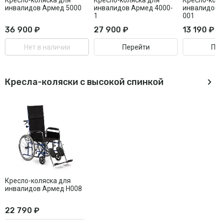
Кресло-коляска для
Кресло-коляска для
Кресло-коляс
инвалидов Армед 5000
инвалидов Армед 4000-
инвалидов
1
001
36 900 ₽
27 900 ₽
13 190 ₽
Нет в наличии
Перейти
Пе
Кресла-коляски с высокой спинкой
Кресло-коляска для
инвалидов Армед H008
22 790 ₽