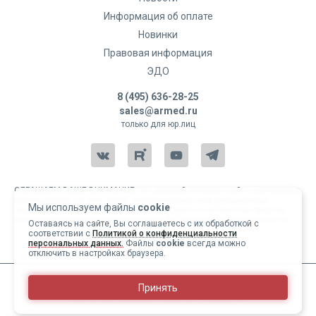
Информация об оплате
Новинки
Правовая информация
ЭДО
8 (495) 636-28-25
sales@armed.ru
только для юр.лиц
ОБРАЩАЕМ ВАШЕ ВНИМАНИЕ, что данный интернет-сайт и материалы,
размещенные на нем, носят исключительно информационный
Мы используем файлы
cookie
характер и ни при каких условиях не являются публичной офертой,
определяемой положениями статьи 437 Гражданского кодекса РФ.
Оставаясь на сайте, Вы соглашаетесь с их обработкой с
соответствии с
Политикой о конфиденциальности
Copyright 2004-2026 © Армед
персональных данных.
Файлы
cookie
всегда можно
отключить в настройках браузера.
ИМЕЮТСЯ ПРОТИВОПОКАЗАНИЯ, ПЕРЕД ИСПОЛЬЗОВАНИЕМ
Принять
НЕОБХОДИМО ОЗНАКОМИТЬСЯ С ИНСТРУКЦИЕЙ И
ПРОКОНСУЛЬТИРОВАТЬСЯ С ВРАЧОМ