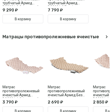
трубчатый Армед
трубчатый Армед
DGC001-2 С функцией
DGC001-2 Без функции
9 290 ₽
7 790 ₽
статик
статик
В корзину
В корзину
Матрацы противопролежневые ячеистые
Матрас
Матрас
Матрас
противопролежневый
противопролежневый
противопр
ячеистый Армед
ячеистый Армед Без
ячеистый 
DGC001-1 С функцией
функции статик
DGC001-1 
3 790 ₽
2 690 ₽
2 850 ₽
статик
статик
В корзину
В корзину
В к