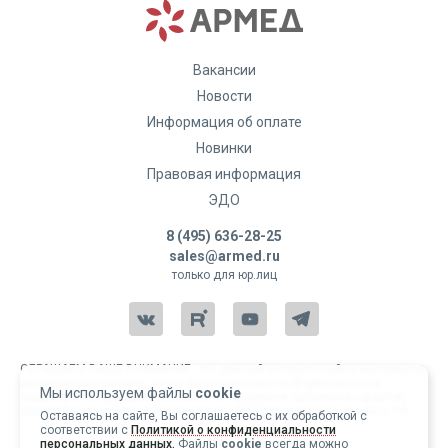
Вакансии
Новости
Информация об оплате
Новинки
Правовая информация
ЭДО
8 (495) 636-28-25
sales@armed.ru
только для юр.лиц
ОБРАЩАЕМ ВАШЕ ВНИМАНИЕ, что данный интернет-сайт и материалы,
размещенные на нем, носят исключительно информационный
Мы используем файлы
cookie
характер и ни при каких условиях не являются публичной офертой,
определяемой положениями статьи 437 Гражданского кодекса РФ.
Оставаясь на сайте, Вы соглашаетесь с их обработкой с
соответствии с
Политикой о конфиденциальности
Copyright 2004-2026 © Армед
персональных данных.
Файлы
cookie
всегда можно