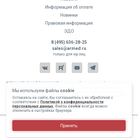
Информация об оплате
Новинки
Правовая информация
ЭДО
8 (495) 636-28-25
sales@armed.ru
только для юр.лиц
ОБРАЩАЕМ ВАШЕ ВНИМАНИЕ, что данный интернет-сайт и материалы,
размещенные на нем, носят исключительно информационный
Мы используем файлы
cookie
характер и ни при каких условиях не являются публичной офертой,
определяемой положениями статьи 437 Гражданского кодекса РФ.
Оставаясь на сайте, Вы соглашаетесь с их обработкой с
соответствии с
Политикой о конфиденциальности
Copyright 2004-2026 © Армед
персональных данных.
Файлы
cookie
всегда можно
отключить в настройках браузера.
ИМЕЮТСЯ ПРОТИВОПОКАЗАНИЯ, ПЕРЕД ИСПОЛЬЗОВАНИЕМ
Принять
НЕОБХОДИМО ОЗНАКОМИТЬСЯ С ИНСТРУКЦИЕЙ И
ПРОКОНСУЛЬТИРОВАТЬСЯ С ВРАЧОМ