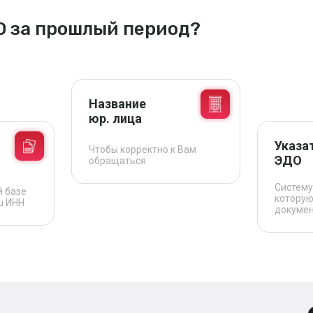
О за прошлый период?
Название
юр. лица
Указа
Чтобы корректно к Вам
ЭДО
обращаться
Систему
й базе
которую
ш ИНН
докуме