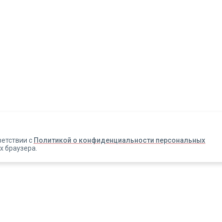
Авторизация
Телефон
Email
ветствии с
Политикой о конфиденциальности персональных
х браузера.
Вакансии
Прислать смс
Новости
Информация об оплате
Зарегистрироваться