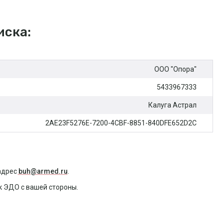
иска:
ООО "Опора"
5433967333
Калуга Астрал
2AE23F5276E-7200-4CBF-8851-840DFE652D2C
адрес
buh@armed.ru
.
 ЭДО с вашей стороны.