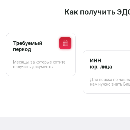
Как получить ЭД
Требуемый
период
ИНН
Месяцы, за которые хотите
юр. лица
получить документы
Для поиска по наше
нам нужно знать Ва