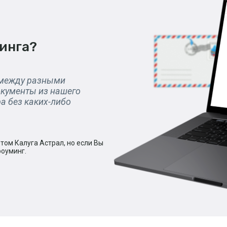
инга?
 между разными
окументы из нашего
ра без каких-либо
ом Калуга Астрал, но если Вы
роуминг.