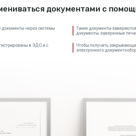
мениваться документами с помо
е документы через системы
Такие документы заверяются
документы, заверенные печа
гистрированы в ЭДО и с
Чтобы получать закрывающие
электронного документообо