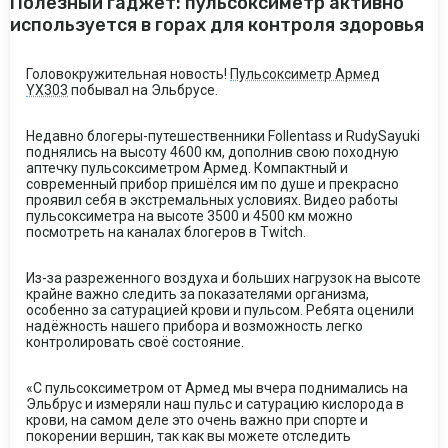
Полезный гаджет: пульсоксиметр активно
используется в горах для контроля здоровья
Головокружительная новость!
Пульсоксиметр Армед
YX303
побывал на Эльбрусе.
Недавно блогеры-путешественники Follentass и RudySayuki
поднялись на высоту 4600 км, дополнив свою походную
аптечку пульсоксиметром Армед. Компактный и
современный прибор пришёлся им по душе и прекрасно
проявил себя в экстремальных условиях. Видео работы
пульсоксиметра на высоте 3500 и 4500 км можно
посмотреть на каналах блогеров в Twitch.
Из-за разреженного воздуха и больших нагрузок на высоте
крайне важно следить за показателями организма,
особенно за сатурацией крови и пульсом. Ребята оценили
надёжность нашего прибора и возможность легко
контролировать своё состояние.
«С пульсоксиметром от Армед мы вчера поднимались на
Эльбрус и измеряли наш пульс и сатурацию кислорода в
крови, на самом деле это очень важно при спорте и
покорении вершин, так как вы можете отследить