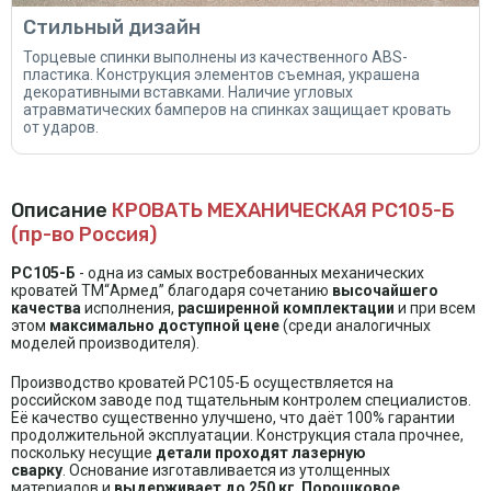
Стильный дизайн
Торцевые спинки выполнены из качественного ABS-
пластика. Конструкция элементов съемная, украшена
декоративными вставками. Наличие угловых
атравматических бамперов на спинках защищает кровать
от ударов.
Описание
КРОВАТЬ МЕХАНИЧЕСКАЯ РС105-Б
(пр-во Россия)
РС105-Б
- одна из самых востребованных механических
кроватей ТМ“Армед” благодаря сочетанию
высочайшего
качества
исполнения,
расширенной комплектации
и при всем
этом
максимально доступной цене
(среди аналогичных
моделей производителя).
Производство кроватей РС105-Б осуществляется на
российском заводе под тщательным контролем специалистов.
Её качество существенно улучшено, что даёт 100% гарантии
продолжительной эксплуатации. Конструкция стала прочнее,
поскольку несущие
детали проходят лазерную
сварку
. Основание изготавливается из утолщенных
материалов и
выдерживает до 250 кг
.
Порошковое