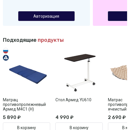
Авторизация
Подходящие
продукты
Матрац
Стол Армед YU610
Матрас
противопролежневый
противопр
Армед М4С1 (Н)
ячеистый Ар
функции ст
5 890 ₽
4 990 ₽
2 690 ₽
В корзину
В корзину
В к